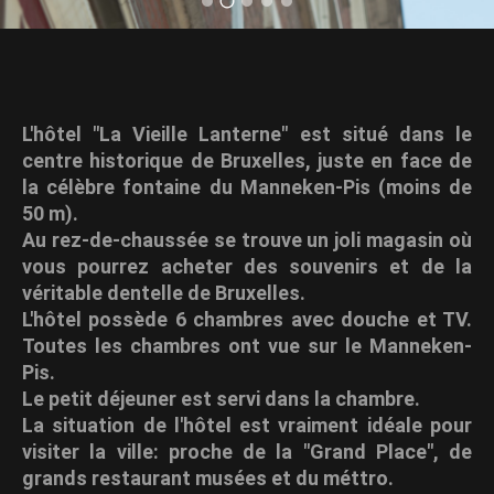
02 facade 968x1461
01 facade 1660x1080
03 chambre 1619x1080
04 magasin 968x1461
05 manneken 968x146
L'hôtel "La Vieille Lanterne" est situé dans le
centre historique de Bruxelles, juste en face de
la célèbre fontaine du Manneken-Pis (moins de
50 m).
Au rez-de-chaussée se trouve un joli magasin où
vous pourrez acheter des souvenirs et de la
véritable dentelle de Bruxelles.
L'hôtel possède 6 chambres avec douche et TV.
Toutes les chambres ont vue sur le Manneken-
Pis.
Le petit déjeuner est servi dans la chambre.
La situation de l'hôtel est vraiment idéale pour
visiter la ville: proche de la "Grand Place", de
grands restaurant musées et du méttro.